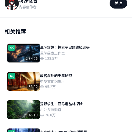
极速体育
关注
内容创作者
相关推荐
星际穿越：探索宇宙的终极奥秘
4K
星际探索工作室
2:34:56
128.5万
故宫深处的千年秘密
4K
中华文化纪录片
58:32
95.2万
荒野求生：亚马逊丛林探险
户外探险频道
45:18
76.8万
未来城市：2050年的生活图景