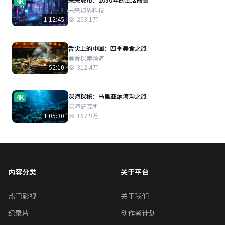
4K
未来视界科技
1:12:45
203.1万
舌尖上的中国：四季美食之旅
美食探索频道
52:10
312.4万
深海探秘：马里亚纳海沟之旅
4K
深海研究所
1:05:30
167.9万
内容分类
关于平台
热门影视
关于我们
纪录片
创作者计划